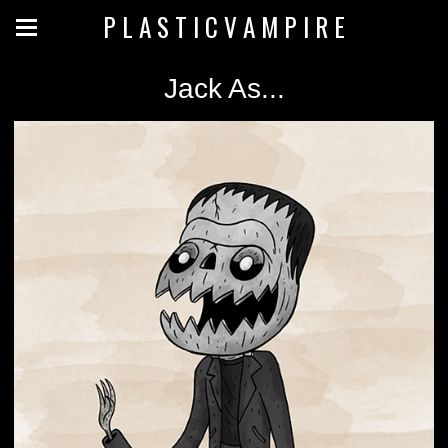
P L A S T I C V A M P I R E
Jack As...