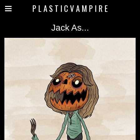
P L A S T I C V A M P I R E
Jack As...