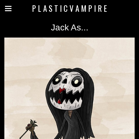
P L A S T I C V A M P I R E
Jack As...